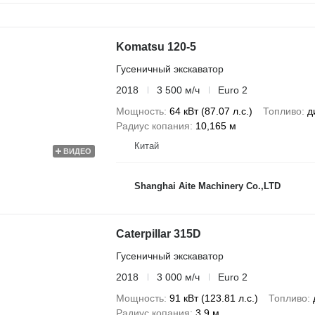
Komatsu 120-5
Гусеничный экскаватор
2018
3 500 м/ч
Euro 2
Мощность
64 кВт (87.07 л.с.)
Топливо
д
Радиус копания
10,165 м
Китай
ВИДЕО
Shanghai Aite Machinery Co.,LTD
Caterpillar 315D
Гусеничный экскаватор
2018
3 000 м/ч
Euro 2
Мощность
91 кВт (123.81 л.с.)
Топливо
Радиус копания
3,9 м