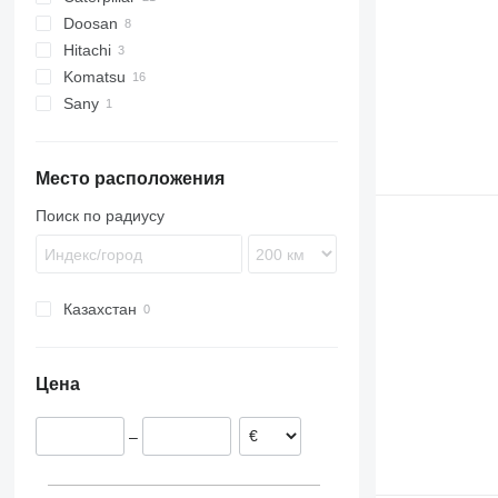
Doosan
306
Hitachi
312
DH
Komatsu
315
DX
EX
Sany
320
ZX
PC
323
SY
325
Место расположения
330
336
Поиск по радиусу
Казахстан
Цена
–