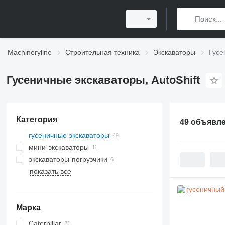
Machineryline
Строительная техника
Экскаваторы
Гусе
Гусеничные экскаваторы, AutoShift
Категория
49 объявл
гусеничные экскаваторы
мини-экскаваторы
экскаваторы-погрузчики
показать все
Марка
Caterpillar