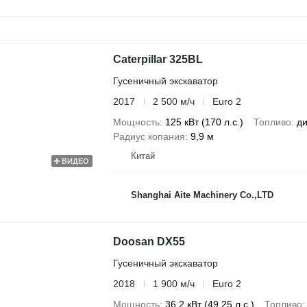
Caterpillar 325BL
Гусеничный экскаватор
2017
2 500 м/ч
Euro 2
Мощность
125 кВт (170 л.с.)
Топливо
ди
Радиус копания
9,9 м
Китай
ВИДЕО
Shanghai Aite Machinery Co.,LTD
Doosan DX55
Гусеничный экскаватор
2018
1 900 м/ч
Euro 2
Мощность
36.2 кВт (49.25 л.с.)
Топливо