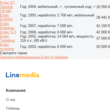
Extec E7
Год: 2004, мобильный: ✓, гусеничный ход: ✓
Sandvik
18 350 €
QE340
Extec
Год: 1993, наработка: 2 700 м/ч, мобильный:
28 441 €
EX5000
✓
Extec
Год: 2007, наработка: 7 000 м/ч
41 150 €
Robotrac
Extec S-3
Год: 2008, наработка: 6 000 м/ч
42 000 €
Extec
Год: 2002, наработка: 14 064 м/ч, мощность:
37 500 €
Turbotrac
116 л.с. (85 кВт)
Extec
Год: 2003, наработка: 6 000 м/ч
20 500 €
screener
Смотрите также
Грохоты вибрационные Extec в Украине
Компания
О нас
Помощь