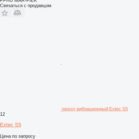
PPHU MAR-PIEK
Связаться с продавцом
грохот вибрационный Extec S5
12
Extec S5
Цена по запросу