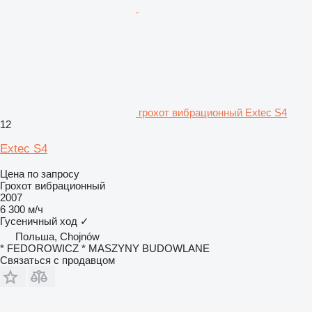
грохот вибрационный Extec S4
12
Extec S4
Цена по запросу
Грохот вибрационный
2007
6 300 м/ч
Гусеничный ход
✓
Польша, Chojnów
* FEDOROWICZ * MASZYNY BUDOWLANE
Связаться с продавцом