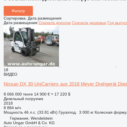
Фильтр
Сортировка
:
Дата размещения
Дата размещения
Сначала дорогие
Сначала дешевые
Год выпус
18
ВИДЕО
Nissan DX 30 UniCarriers aus 2018 Meyer Drehgerät Diese
8 066 000 тенге
14 900 €
≈ 17 220 $
Дизельный погрузчик
2018
8 884 м/ч
Мощность
46 л.с. (33.81 кВт)
Грузопод.
3 000 кг
Колесная форму
Германия, Wendelstein
Auto Ungar GmbH & Co. KG