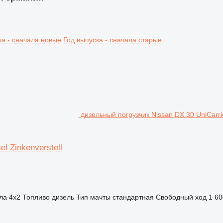
ка - сначала новые
Год выпуска - сначала старые
дизельный погрузчик Nissan DX 30 UniCarrie
l Zinkenverstell
ла
4x2
Топливо
дизель
Тип мачты
стандартная
Свободный ход
1 6