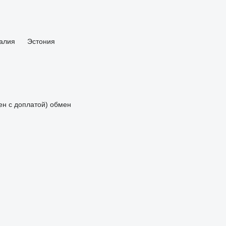
алия
Эстония
мен с доплатой)
обмен