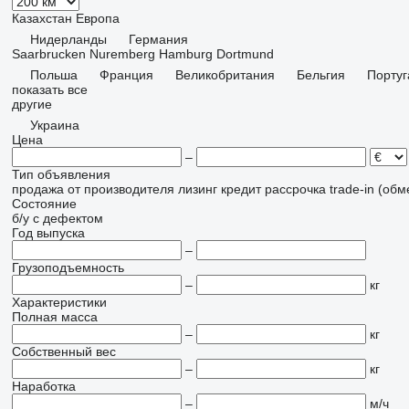
Казахстан
Европа
Нидерланды
Германия
Saarbrucken
Nuremberg
Hamburg
Dortmund
Польша
Франция
Великобритания
Бельгия
Португ
показать все
другие
Украина
Цена
–
Тип объявления
продажа
от производителя
лизинг
кредит
рассрочка
trade-in (об
Состояние
б/у
с дефектом
Год выпуска
–
Грузоподъемность
–
кг
Характеристики
Полная масса
–
кг
Собственный вес
–
кг
Наработка
–
м/ч