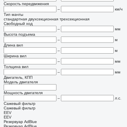
Скорость передвижения
–
км/ч
Тип мачты
стандартная
двухсекционная
трехсекционная
Свободный ход
–
мм
Высота подъема
–
м
Длина вил
–
м
Ширина вил
–
мм
Толщина вил
–
мм
Двигатель, КПП
Модель двигателя
Мощность двигателя
–
л.с.
Сажевый фильтр
Сажевый фильтр
EEV
EEV
Резервуар AdBlue
Резервуар AdBlue