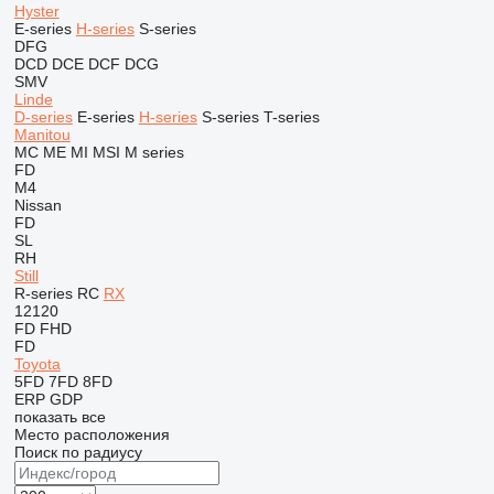
Hyster
E-series
H-series
S-series
DFG
DCD
DCE
DCF
DCG
SMV
Linde
D-series
E-series
H-series
S-series
T-series
Manitou
MC
ME
MI
MSI
M series
FD
M4
Nissan
FD
SL
RH
Still
R-series
RC
RX
12120
FD
FHD
FD
Toyota
5FD
7FD
8FD
ERP
GDP
показать все
Место расположения
Поиск по радиусу