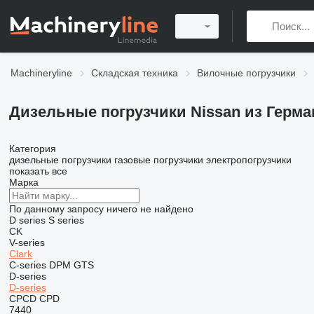
Machineryline
Складская техника
Вилочные погрузчики
Дизельные погрузчики Nissan из Герм
Категория
дизельные погрузчики
газовые погрузчики
электропогрузчики
показать все
Марка
По данному запросу ничего не найдено
D series
S series
CK
V-series
Clark
C-series
DPM
GTS
D-series
D-series
CPCD
CPD
7440