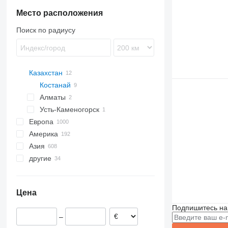
Место расположения
Поиск по радиусу
Казахстан
Костанай
Алматы
Усть-Каменогорск
Европа
Америка
Великобритания
Азия
Германия
США
другие
Италия
Мексика
Китай
Нидерланды
Канада
Израиль
Украина
Австрия
Узбекистан
Перу
Цена
Польша
Турция
Молдова
Норвегия
Арабские Эмираты
Чили
Подпишитесь на
–
Ирландия
Индия
Танзания