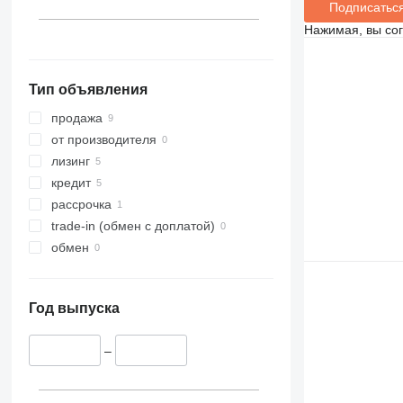
показать все
Япония
Южно-Африканская
Подписатьс
Республика
Египет
Нажимая, вы со
Сенегал
Кения
показать все
Тип объявления
продажа
от производителя
лизинг
кредит
рассрочка
trade-in (обмен с доплатой)
обмен
Год выпуска
–