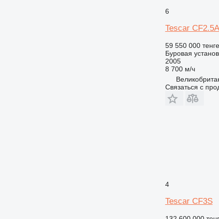
6
Tescar CF2.5
59 550 000 тенг
Буровая установ
2005
8 700 м/ч
Великобритан
Связаться с пр
4
Tescar CF3S
132 600 000 тен