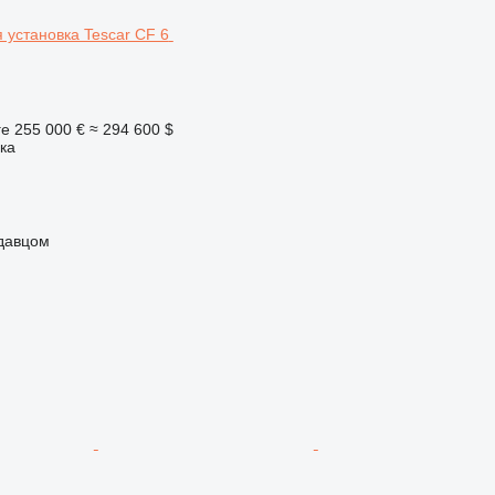
ге
255 000 €
≈ 294 600 $
ка
одавцом