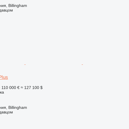
ия, Billingham
одавцом
Plus
е
110 000 €
≈ 127 100 $
ка
ия, Billingham
одавцом