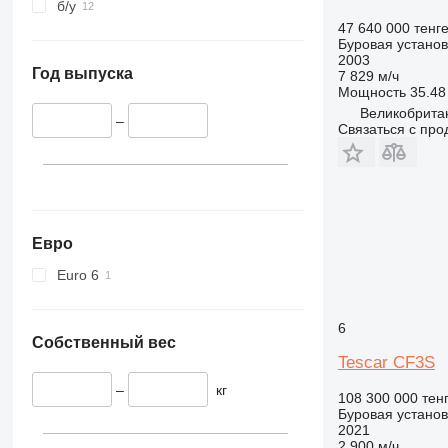
б/у
47 640 000 тенг
Буровая установ
2003
Год выпуска
7 829 м/ч
Мощность
35.48 
Великобритан
–
Связаться с пр
Евро
Euro 6
6
Собственный вес
Tescar CF3S
–
кг
108 300 000 тен
Буровая установ
2021
2 900 м/ч