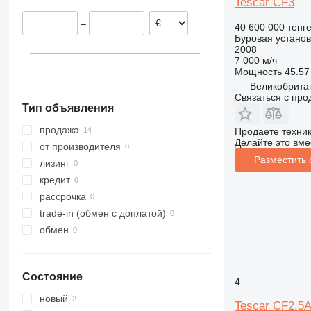
Tescar CF3
Австрия
–
40 600 000 тенг
Буровая установ
2008
7 000 м/ч
Мощность
45.57 
Великобритан
Связаться с пр
Тип объявления
продажа
Продаете техни
Делайте это вме
от производителя
Разместить
лизинг
кредит
рассрочка
trade-in (обмен с доплатой)
обмен
Состояние
4
новый
Tescar CF2.5