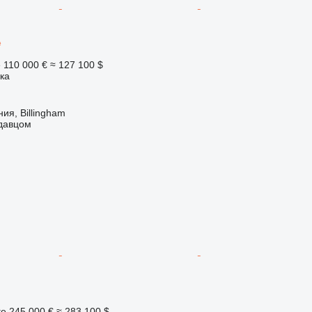
A
е
110 000 €
≈ 127 100 $
ка
ия, Billingham
одавцом
ге
245 000 €
≈ 283 100 $