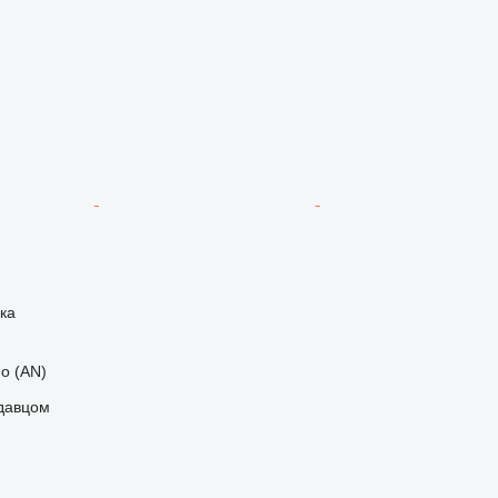
ка
o (AN)
одавцом