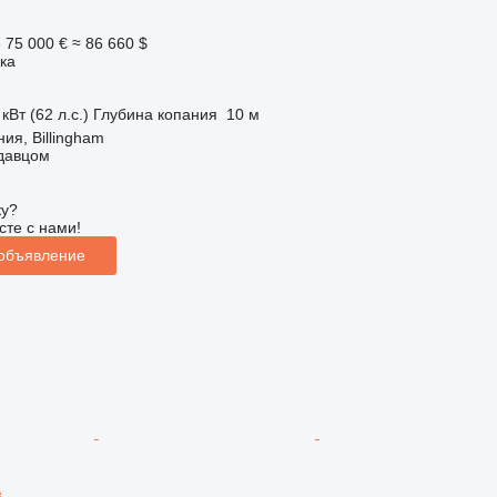
е
75 000 €
≈ 86 660 $
ка
кВт (62 л.с.)
Глубина копания
10 м
ия, Billingham
одавцом
ку?
сте с нами!
 объявление
A