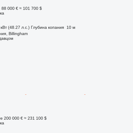
е
88 000 €
≈ 101 700 $
ка
кВт (48.27 л.с.)
Глубина копания
10 м
ия, Billingham
одавцом
ге
200 000 €
≈ 231 100 $
ка