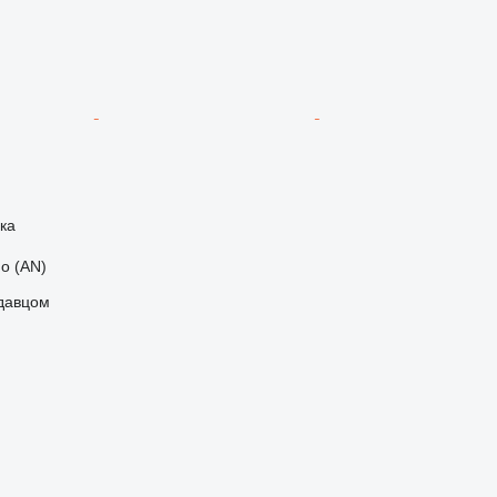
ка
o (AN)
одавцом