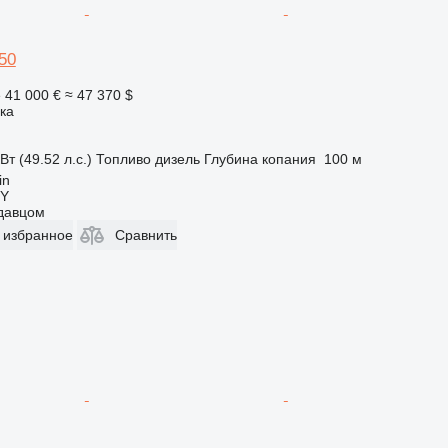
50
е
41 000 €
≈ 47 370 $
ка
Вт (49.52 л.с.)
Топливо
дизель
Глубина копания
100 м
in
Y
одавцом
 избранное
Сравнить