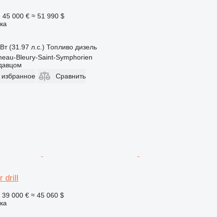
е
45 000 €
≈ 51 990 $
ка
Вт (31.97 л.с.)
Топливо
дизель
eau-Bleury-Saint-Symphorien
одавцом
 избранное
Сравнить
 drill
39 000 €
≈ 45 060 $
ка