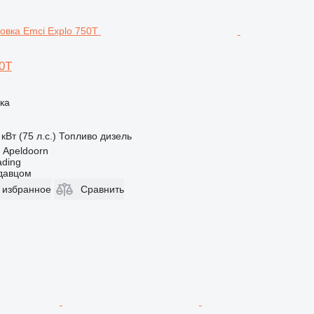
0T
ка
кВт (75 л.с.)
Топливо
дизель
 Apeldoorn
ading
одавцом
 избранное
Сравнить