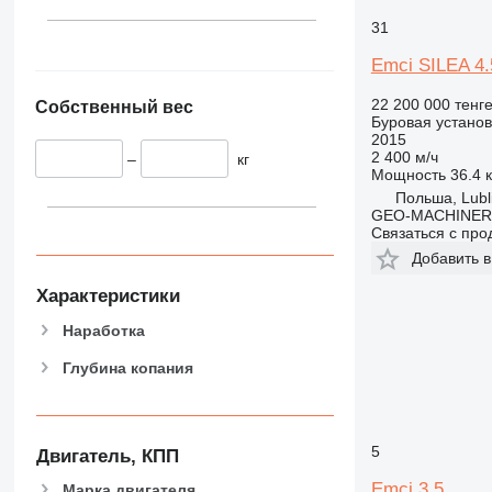
31
Emci SILEA 4.
22 200 000 тенг
Собственный вес
Буровая установ
2015
2 400 м/ч
–
кг
Мощность
36.4 к
Польша, Lubl
GEO-MACHINER
Связаться с пр
Добавить в
Характеристики
Наработка
Глубина копания
5
Двигатель, КПП
Emci 3.5
Марка двигателя