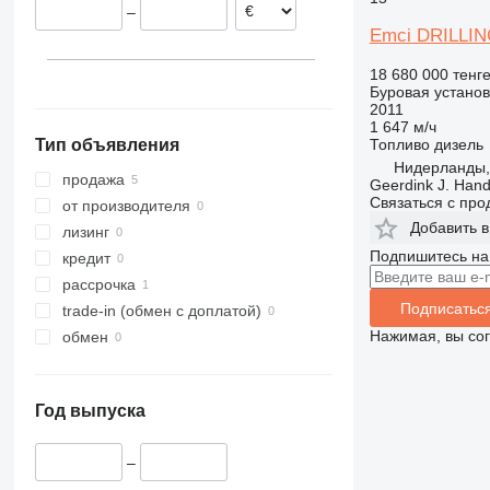
–
Emci DRILLIN
18 680 000 тенг
Буровая установ
2011
1 647 м/ч
Топливо
дизель
Тип объявления
Нидерланды,
продажа
Geerdink J. Hand
Связаться с пр
от производителя
Добавить в
лизинг
Подпишитесь на
кредит
рассрочка
Подписатьс
trade-in (обмен с доплатой)
Нажимая, вы со
обмен
Год выпуска
–