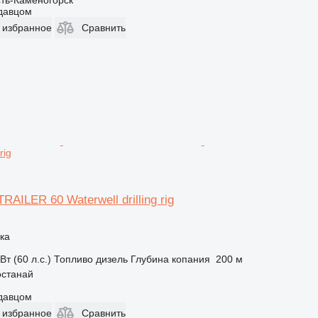
сть-Каменогорск
одавцом
 избранное
Сравнить
rig
TRAILER 60 Waterwell drilling rig
ка
Вт (60 л.с.)
Топливо
дизель
Глубина копания
200 м
останай
одавцом
 избранное
Сравнить