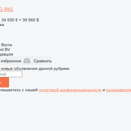
G RIG
е
34 500 €
≈ 39 860 $
ка
 Borne
el BV
одавцом
 избранное
Сравнить
 новые объявления данной рубрики
я
глашаетесь с нашей
политикой конфиденциальности
и
пользовател