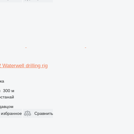
Waterwell drilling rig
ка
я
300 м
останай
одавцом
 избранное
Сравнить