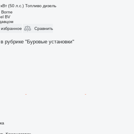
кВт (50 л.с.)
Топливо
дизель
 Borne
el BV
одавцом
 избранное
Сравнить
 в рубрике "Буровые установки"
ка