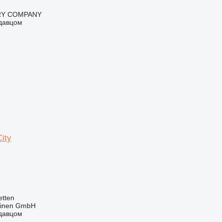
RY COMPANY
одавцом
ity
tten
hinen GmbH
одавцом