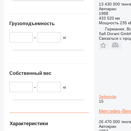
13 430 000 тенг
Автокран
1988
433 520 км
Мощность
235 кВ
Грузоподъемность
Германия, Bo
Safi Dorani Gm
–
кг
Связаться с пр
Собственный вес
–
кг
Seilwinde
15
Mercedes-Benz
26 470 000 тенг
Характеристики
Автокран
1994