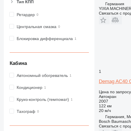
Тип КПП
Германия
YIXIA MACHINE
Связаться с пр
Ретардер
Центральная смазка
Блокировка дифференциала
Кабина
1
Автономный обогреватель
Demag AC40 C
Кондиционер
Цена по запросу
Автокран
Круиз-контроль (темпомат)
2007
122 км
20 м/ч
Тахограф
Германия, Me
Bosch Baumasc
Связаться с пр