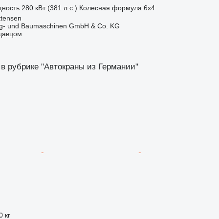
ность
280 кВт (381 л.с.)
Колесная формула
6x4
ttensen
ug- und Baumaschinen GmbH & Co. KG
одавцом
 в рубрике "Автокраны из Германии"
0 кг