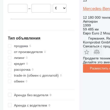
13
Sittensen
Чехия
Mercedes-Ben
–
Bottrop
Нидерланды
Regensburg
12 180 000 тенг
Автокран
Stuhr
1999
59 485 км
Евро
Euro 2
Мощ
Тип объявления
Германия, R
Kornprobst Gmb
продажа
Связаться с пр
от производителя
лизинг
Продаете техни
Делайте это вме
кредит
Разместить
рассрочка
trade-in (обмен с доплатой)
обмен
Аренда без водителя
Аренда с водителем