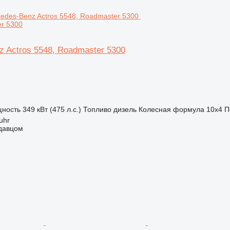
r 5300
 Actros 5548, Roadmaster 5300
ность
349 кВт (475 л.с.)
Топливо
дизель
Колесная формула
10x4
П
uhr
одавцом