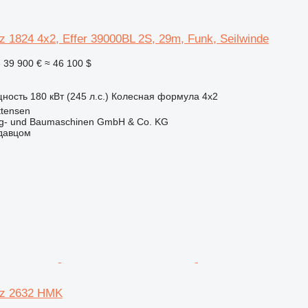
 1824 4x2, Effer 39000BL 2S, 29m, Funk, Seilwinde
е
39 900 €
≈ 46 100 $
ность
180 кВт (245 л.с.)
Колесная формула
4x2
ttensen
ug- und Baumaschinen GmbH & Co. KG
одавцом
z 2632 HMK