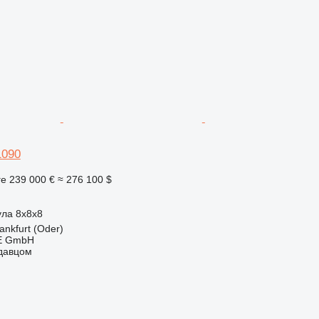
1090
ге
239 000 €
≈ 276 100 $
ула
8x8x8
ankfurt (Oder)
E GmbH
одавцом