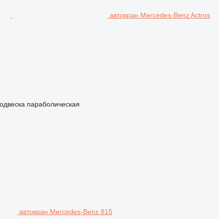
автокран Mercedes-Benz Actros
одвеска
параболическая
автокран Mercedes-Benz 815