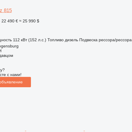
z 815
е
22 490 €
≈ 25 990 $
ность
112 кВт (152 л.с.)
Топливо
дизель
Подвеска
рессора/рессора
egensburg
H
одавцом
ку?
сте с нами!
 объявление