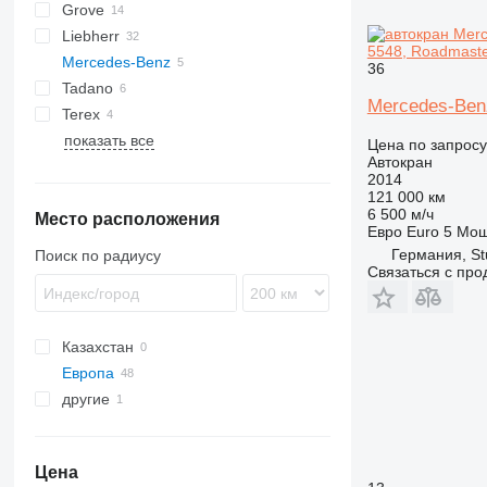
Grove
AC
RTF
Liebherr
GMK
Magirus
5548, Roadmaste
Mercedes-Benz
LTC
TGM
36
Tadano
LTF
Actros
STC
643
Mercedes-Benz
Terex
LTM
S series
GR
показать все
MK
AC
Цена по запросу
Автокран
2014
121 000 км
6 500 м/ч
Место расположения
Евро
Euro 5
Мощ
Германия, St
Поиск по радиусу
Связаться с пр
Казахстан
Европа
другие
Польша
Румыния
Украина
Венгрия
Цена
Германия