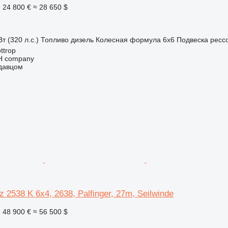
е
24 800 €
≈ 28 650 $
т (320 л.с.)
Топливо
дизель
Колесная формула
6x6
Подвеска
ресс
ttrop
bH company
одавцом
 2538 K 6x4, 2638, Palfinger, 27m, Seilwinde
е
48 900 €
≈ 56 500 $