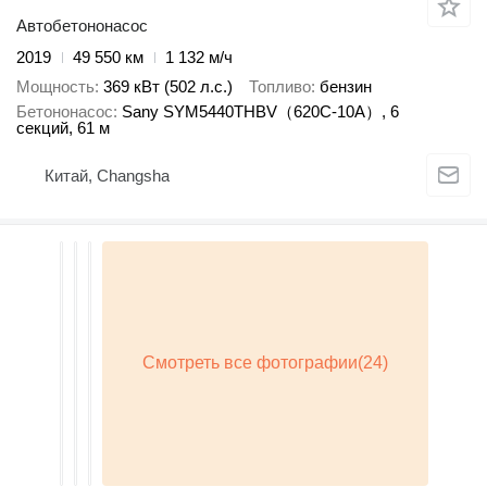
Автобетононасос
2019
49 550 км
1 132 м/ч
Мощность
369 кВт (502 л.с.)
Топливо
бензин
Бетононасос
Sany SYM5440THBV（620C-10A）, 6
секций, 61 м
Китай, Changsha