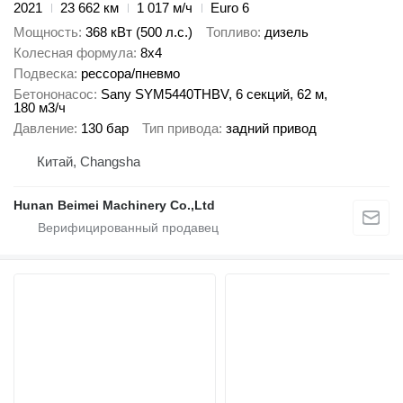
2021
23 662 км
1 017 м/ч
Euro 6
Мощность
368 кВт (500 л.с.)
Топливо
дизель
Колесная формула
8x4
Подвеска
рессора/пневмо
Бетононасос
Sany SYM5440THBV, 6 секций, 62 м,
180 м3/ч
Давление
130 бар
Тип привода
задний привод
Китай, Changsha
Hunan Beimei Machinery Co.,Ltd