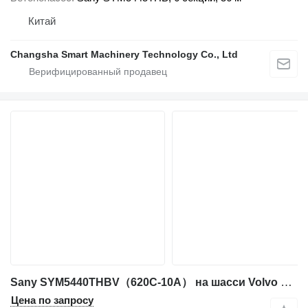
Китай
Changsha Smart Machinery Technology Co., Ltd
Sany SYM5440THBV（620C-10A） на шасси Volvo SANY SYM5535THB 620C‑8 62M ON VOLVO
Цена по запросу