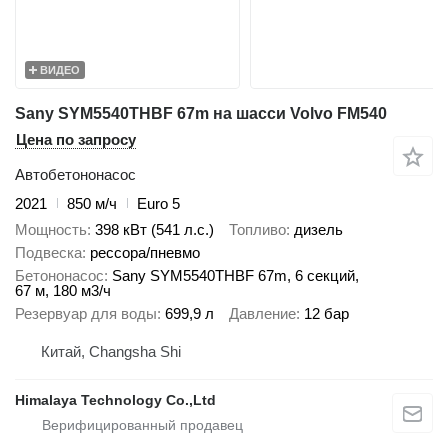
ВИДЕО
Sany SYM5540THBF 67m на шасси Volvo FM540
Цена по запросу
Автобетононасос
2021
850 м/ч
Euro 5
Мощность
398 кВт (541 л.с.)
Топливо
дизель
Подвеска
рессора/пневмо
Бетононасос
Sany SYM5540THBF 67m, 6 секций,
67 м, 180 м3/ч
Резервуар для воды
699,9 л
Давление
12 бар
Китай, Changsha Shi
Himalaya Technology Co.,Ltd