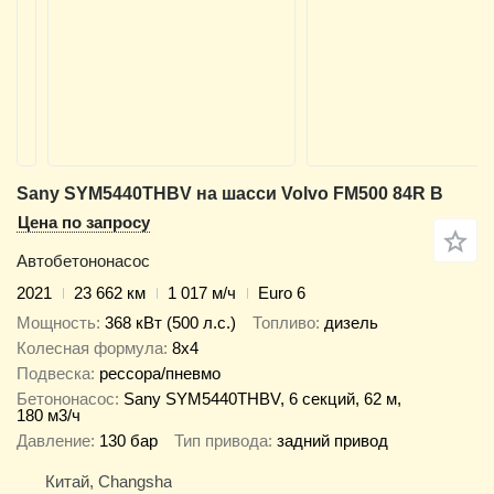
Sany SYM5440THBV на шасси Volvo FM500 84R B
Цена по запросу
Автобетононасос
2021
23 662 км
1 017 м/ч
Euro 6
Мощность
368 кВт (500 л.с.)
Топливо
дизель
Колесная формула
8x4
Подвеска
рессора/пневмо
Бетононасос
Sany SYM5440THBV, 6 секций, 62 м,
180 м3/ч
Давление
130 бар
Тип привода
задний привод
Китай, Changsha