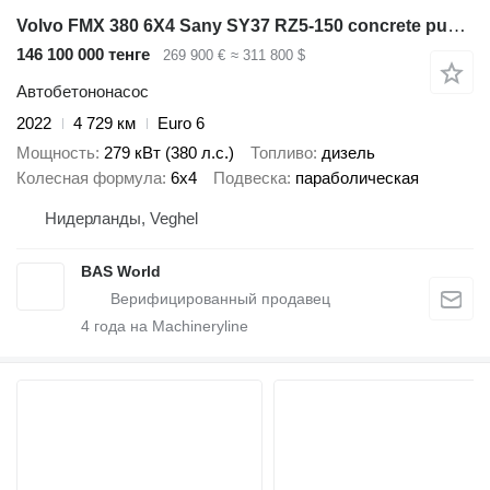
Volvo FMX 380 6X4 Sany SY37 RZ5-150 concrete pump steel suspension Aut
146 100 000 тенге
269 900 €
≈ 311 800 $
Автобетононасос
2022
4 729 км
Euro 6
Мощность
279 кВт (380 л.с.)
Топливо
дизель
Колесная формула
6x4
Подвеска
параболическая
Нидерланды, Veghel
BAS World
4
года на Machineryline