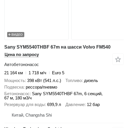
ВИДЕО
Sany SYM5540THBF 67m на шасси Volvo FM540
Цена по запросу
Автобетононасос
21 164 км
1 718 м/ч
Euro 5
Мощность
398 кВт (541 л.с.)
Топливо
дизель
Подвеска
рессора/пневмо
Бетононасос
Sany SYM5540THBF 67m, 6 секций,
67 м, 180 м3/ч
Резервуар для воды
699,9 л
Давление
12 бар
Китай, Changsha Shi