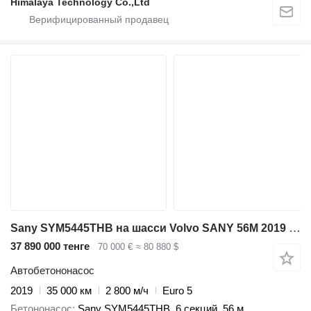
Himalaya Technology Co.,Ltd
Sany SYM5445THB на шасси Volvo SANY 56M 2019 EURO 5 HIGH QUALITY
37 890 000 тенге
70 000 €
≈ 80 880 $
Автобетононасос
2019
35 000 км
2 800 м/ч
Euro 5
Бетононасос
Sany SYM5445THB, 6 секций, 56 м