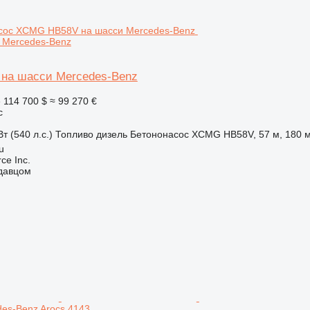
 Mercedes-Benz
на шасси Mercedes-Benz
е
114 700 $
≈ 99 270 €
с
т (540 л.с.)
Топливо
дизель
Бетононасос
XCMG HB58V, 57 м, 180 м
u
e Inc.
одавцом
es-Benz Arocs 4143