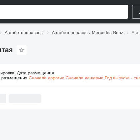
Автобетононасосы
Автобетононасосы Mercedes-Benz
Авт
итая
тировка
:
Дата размещения
Автобетононасосы Mercedes-Benz из Китая
а размещения
Сначала дорогие
Сначала дешевые
Год выпуска - с