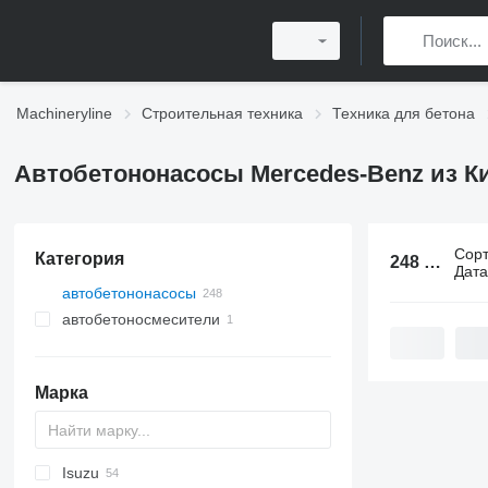
Machineryline
Строительная техника
Техника для бетона
Автобетононасосы Mercedes-Benz из К
Сор
Категория
248 объявлений:
Дат
автобетононасосы
автобетоносмесители
Марка
Isuzu
DFL
HM
700
ZZ