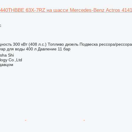
5440THBBE 63X-7RZ на шасси Mercedes-Benz Actros 414
с
ность
300 кВт (408 л.с.)
Топливо
дизель
Подвеска
рессора/рессора
уар для воды
400 л
Давление
11 бар
sha Shi
ogy Co.,Ltd
одавцом