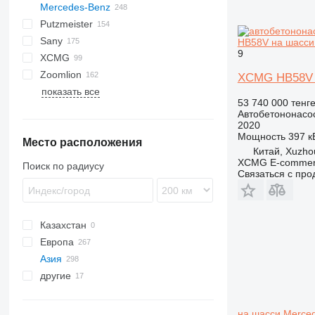
Mercedes-Benz
CYZ
Putzmeister
Actros
Sany
Arocs
BSF
Actros 3240
HB58V на шасси
9
XCMG
M-series
SYG
P-series
C
Actros 3341
Arocs 3343
Zoomlion
FM
HB
Actros 3343
Arocs 4143
XCMG HB58V 
показать все
FMX
ZLJ
Actros 3344
Arocs 4146
53 740 000 тенг
Actros 4140
Автобетононасо
Actros 4141
2020
Мощность
397 кВ
Место расположения
Actros 4143
Китай, Xuzho
Actros 4144
XCMG E-commerc
Поиск по радиусу
Связаться с пр
Казахстан
Европа
Азия
Польша
другие
Германия
Китай
Changsha
Нидерланды
Турция
Украина
Xuzhou
Испания
Узбекистан
Марокко
на шасси Merced