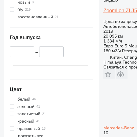
ВИДЕО
новый
б/у
Zoomlion ZLJ
восстановленный
Цена по запросу
Автобетононасо
2019
20 095 км
Год выпуска
1 384 м/ч
Евро
Euro 5
Мощ
180 м3/ч
Резерв
–
Китай, Chang
Himalaya Technol
Связаться с пр
Цвет
белый
зеленый
золотистый
красный
Mercedes-Benz
оранжевый
10
показать все