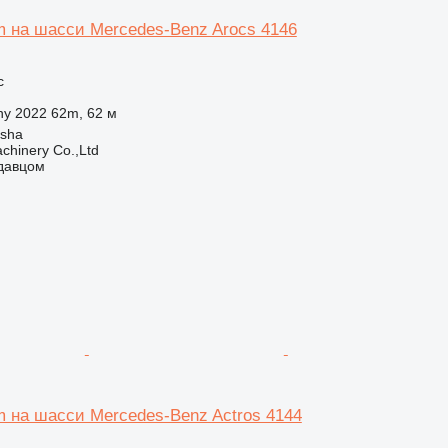
m на шасси Mercedes-Benz Arocs 4146
с
ny 2022 62m, 62 м
gsha
chinery Co.,Ltd
одавцом
m на шасси Mercedes-Benz Actros 4144