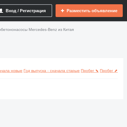
Вход / Регистрация
Разместить объявление
обетононасосы Mercedes-Benz из Китая
начала новые
Год выпуска - сначала старые
Пробег ⬊
Пробег ⬈