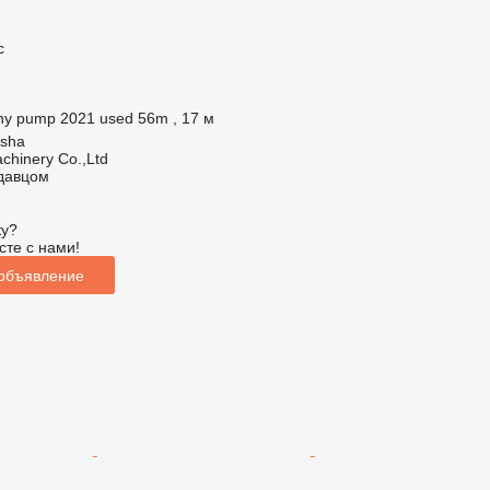
с
ny pump 2021 used 56m , 17 м
gsha
chinery Co.,Ltd
одавцом
ку?
сте с нами!
 объявление