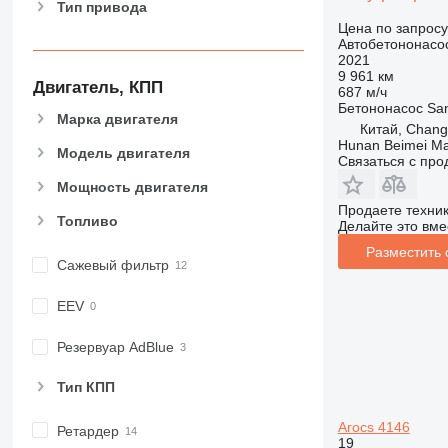
Тип привода
Цена по запросу
Автобетононасо
2021
9 961 км
Двигатель, КПП
687 м/ч
Бетононасос
Sa
Марка двигателя
Китай, Chan
Hunan Beimei Ma
Модель двигателя
Связаться с пр
Мощность двигателя
Продаете техни
Топливо
Делайте это вме
Разместить
Сажевый фильтр
EEV
Резервуар AdBlue
Тип КПП
Arocs 4146
Ретардер
19