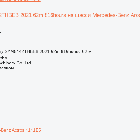
THBEB 2021 62m 816hours на шасси Mercedes-Benz Aro
с
ny SYM5442THBEB 2021 62m 816hours, 62 м
gsha
chinery Co.,Ltd
одавцом
Benz Actros 4141E5