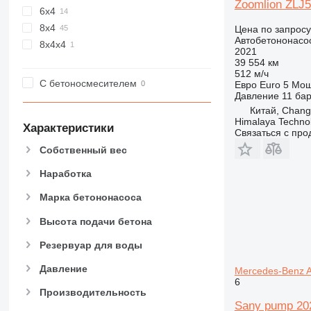
Zoomlion ZLJ
6x4
8x4
Цена по запросу
Автобетононасо
8x4x4
2021
39 554 км
512 м/ч
С бетоносмесителем
Евро
Euro 5
Мощ
Давление
11 ба
Китай, Chang
Himalaya Technol
Характеристики
Связаться с пр
Собственный вес
Наработка
Марка бетононасоса
Высота подачи бетона
Резервуар для воды
Давление
Mercedes-Benz A
6
Производительность
Sany pump 20