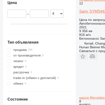
Цена
12
Shanghai
Венгрия
Арабские Эмираты
Бразилия
Baoding
Австрия
Sany SYM5442
–
Jiaxing
Франция
Цена по запросу
Jinan
Болгария
Автобетононасо
показать все
Tai'an
2021
9 356 км
Hezuo
816 м/ч
показать все
Бетононасос
Sa
Тип объявления
Китай, Chan
Hunan Beimei Ma
продажа
Связаться с пр
от производителя
лизинг
кредит
рассрочка
trade-in (обмен с доплатой)
обмен
шасси Mercedes-
Состояние
8