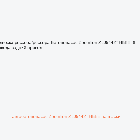
двеска
рессора/рессора
Бетононасос
Zoomlion ZLJ5442THBBE, 6
ивода
задний привод
автобетононасос Zoomlion ZLJ5442THBBE на шасси