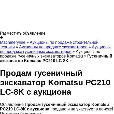
Разместить объявление
Machineryline
»
Аукционы по продаже строительной
техники
»
Аукционы по продаже экскаваторов
»
Аукционы
по продаже гусеничных экскаваторов
»
Аукционы по
продаже гусеничных экскаваторов Komatsu
»
Гусеничный
экскаватор Komatsu PC210 LC-8K
»
Продам гусеничный
экскаватор Komatsu PC210
LC-8K с аукциона
Объявление
Продам гусеничный экскаватор Komatsu
PC210 LC-8K с аукциона
продано и не участвует в поиске!
Похожие объявления