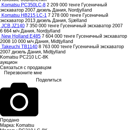
Komatsu PC350LC-8
2 209 000 тенге
Гусеничный
экскаватор
2007
дизель
Дания, Nordjylland
Komatsu HB215 LC-1
7 278 000 тенге
Гусеничный
экскаватор
2013
дизель
Дания, Sjælland
JCB JZ140
7 350 000 тенге
Гусеничный экскаватор
2007
6 664 м/ч
Дания, Nordjylland
New Holland E485
7 604 000 тенге
Гусеничный экскаватор
2008
10 000 м/ч
Дания, Midtjylland
Takeuchi TB1140
8 763 000 тенге
Гусеничный экскаватор
2007
дизель
Дания, Midtjylland
Komatsu PC210 LC-8K
аукцион
Связаться с продавцом
Перезвоните мне
Поделиться
Продано
Марка:
Komatsu