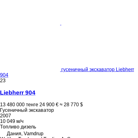
гусеничный экскаватор Liebherr
904
23
Liebherr 904
13 480 000 тенге
24 900 €
≈ 28 770 $
Гусеничный экскаватор
2007
10 049 м/ч
Топливо
дизель
Дания, Vamdrup